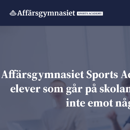
Hoppa
till
innehåll
Affärsgymnasiet Sports Ac
elever som går på skolan
inte emot nå