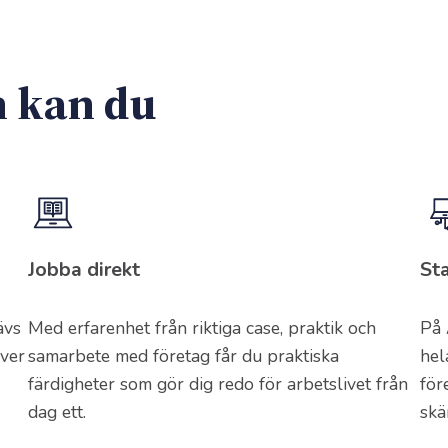
n kan du
Jobba direkt
St
ävs
Med erfarenhet från riktiga case, praktik och
På 
ever
samarbete med företag får du praktiska
hel
färdigheter som gör dig redo för arbetslivet från
för
dag ett.
skä