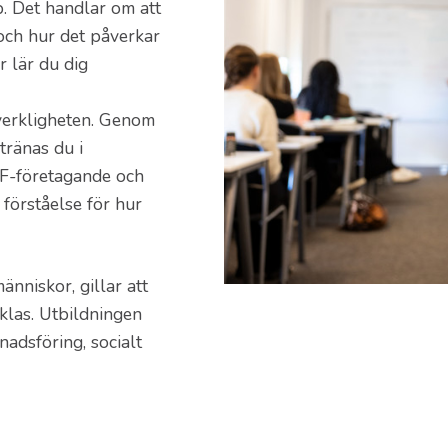
. Det handlar om att
och hur det påverkar
r lär du dig
 verkligheten. Genom
tränas du i
UF-företagande och
förståelse för hur
änniskor, gillar att
cklas. Utbildningen
dsföring, socialt