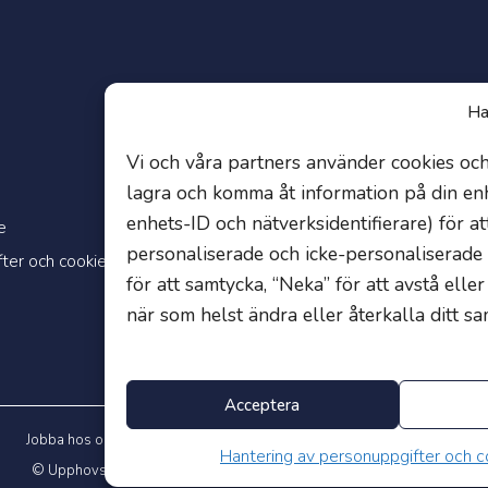
Om
Ha
Jobba hos oss
Vi och våra partners använder cookies och 
lagra och komma åt information på din enhe
Våra gymnasieskolor
enhets-ID och nätverksidentifierare) för a
e
Nyheter
personaliserade och icke-personaliserade
ter och cookies
En del av Edukatus Alliance
för att samtycka, “Neka” för att avstå eller
när som helst ändra eller återkalla ditt sa
Acceptera
Jobba hos oss
Våra gymnasieskolor
Edukatus Alliance
Nyheter
Hantering av personuppgifter och c
©
Upphovsrätt 2026 Affärsgymnasiet Alla rättigheter reserverade