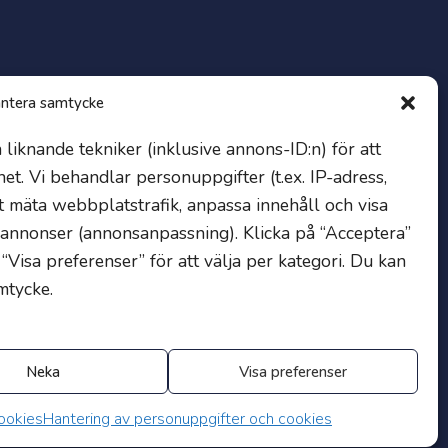
Progress
ntera samtycke
Progress är vårt egenutvecklade intranät för lärare, elever
liknande tekniker (inklusive annons-ID:n) för att
och föräldrar.
Klicka här för att logga in
.
t. Vi behandlar personuppgifter (t.ex. IP-adress,
tt mäta webbplatstrafik, anpassa innehåll och visa
 annonser (annonsanpassning). Klicka på “Acceptera”
 “Visa preferenser” för att välja per kategori. Du kan
mtycke.
Neka
Visa preferenser
ookies
Hantering av personuppgifter och cookies