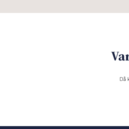
Var
Då k