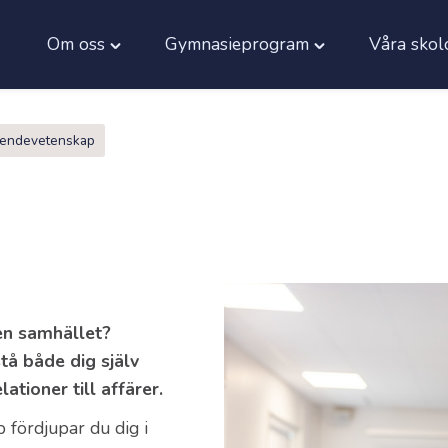
Om oss
Gymnasieprogram
Våra skol
Toggle
Toggle
"Om
"Gymnasieprogra
oss"
menu
menu
endevetenskap
en samhället?
tå både dig själv
ationer till affärer.
 fördjupar du dig i