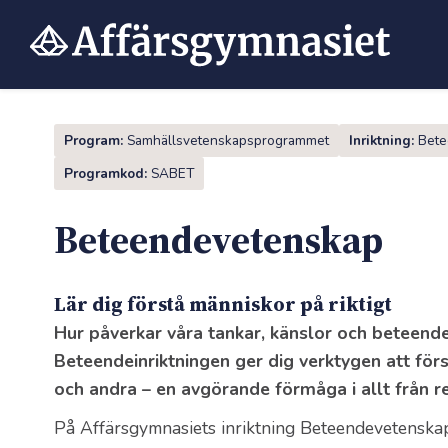
Hoppa
till
innehåll
Program:
Samhällsvetenskaps
programmet
Inriktning:
Bete
Programkod:
SABET
Beteende­vetenskap
Lär dig förstå människor på riktigt
Hur påverkar våra tankar, känslor och beteend
Beteendeinriktningen ger dig verktygen att förs
och andra – en avgörande förmåga i allt från rel
På Affärsgymnasiets inriktning Beteendevetenskap