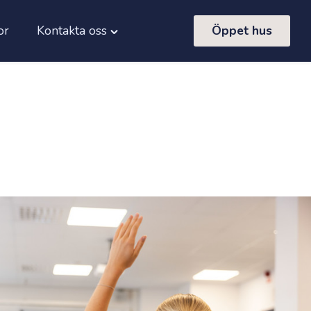
or
Kontakta oss
Öppet hus
Toggle
m"
"Kontakta
oss"
menu