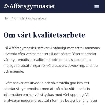
Öppn
Hoppa
navig
till
Hem
Om vårt kvalitetsarbete
/
innehåll
Om vårt kvalitetsarbete
På Affärsgymnasiet strävar vi ständigt mot att tillsammans
m"
utveckla våra verksamheter till det bättre. Ytterst handlar
vårt systematiska kvalitetsarbete om att skapa bästa
möjliga förutsättningar för våra elevers utveckling, lärande
och mående.
I vårt ansvar att utveckla och säkerställa god kvalitet
arbetar vi systematiskt med att på olika sätt samla in
information om hur väl vi lyckas med vårt uppdrag. Vi
analyserar noggrant resultat i form av betyg, behörigheter