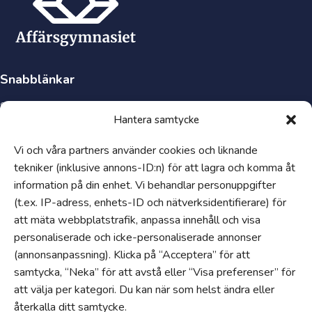
Snabblänkar
Synpunkter och klagomål
Hantera samtycke
Visselblåsartjänst
Tillgänglighetsredogörelse
Vi och våra partners använder cookies och liknande
tekniker (inklusive annons-ID:n) för att lagra och komma åt
Hantering av personuppgifter och cookies
information på din enhet. Vi behandlar personuppgifter
Uppförandekod
(t.ex. IP-adress, enhets-ID och nätverksidentifierare) för
Om
att mäta webbplatstrafik, anpassa innehåll och visa
Jobba hos oss
personaliserade och icke-personaliserade annonser
(annonsanpassning). Klicka på “Acceptera” för att
Våra gymnasieskolor
samtycka, “Neka” för att avstå eller “Visa preferenser” för
Nyheter
att välja per kategori. Du kan när som helst ändra eller
En del av Edukatus Alliance
återkalla ditt samtycke.