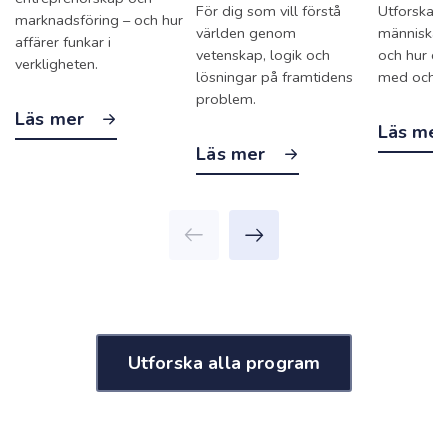
För dig som vill förstå
Utforska s
marknadsföring – och hur
världen genom
människan 
affärer funkar i
vetenskap, logik och
och hur du
verkligheten.
lösningar på framtidens
med och p
problem.
Läs mer
Läs me
Läs mer
Utforska alla program