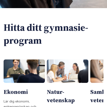
Hitta ditt gymnasie­
program
Ekonomi
Natur­
Samhä
vetenskap
veten
Lär dig ekonomi,
entreprenörskap och