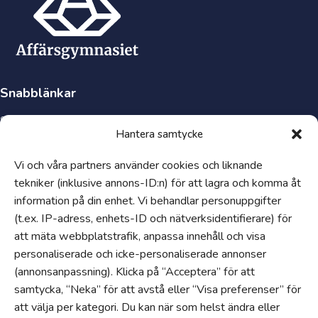
Snabblänkar
Synpunkter och klagomål
Hantera samtycke
Visselblåsartjänst
Tillgänglighetsredogörelse
Vi och våra partners använder cookies och liknande
tekniker (inklusive annons-ID:n) för att lagra och komma åt
Hantering av personuppgifter och cookies
information på din enhet. Vi behandlar personuppgifter
Uppförandekod
(t.ex. IP-adress, enhets-ID och nätverksidentifierare) för
Om
att mäta webbplatstrafik, anpassa innehåll och visa
Jobba hos oss
personaliserade och icke-personaliserade annonser
(annonsanpassning). Klicka på “Acceptera” för att
Våra gymnasieskolor
samtycka, “Neka” för att avstå eller “Visa preferenser” för
Nyheter
att välja per kategori. Du kan när som helst ändra eller
En del av Edukatus Alliance