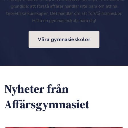
grundidé: att förstå affärer handlar inte bara om att ha
teoretiska kunskaper. Det handlar om att förstå människor.
Hitta en gymnasieskola nära dig!
Våra gymnasieskolor
Nyheter från
Affärsgymnasiet