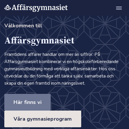
Öppn
Hoppa
navig
till
innehåll
Välkommen till
Affärsgymnasiet
Framtidens affärer handlar om mer än siffror. På
Affärsgymnasiet kombinerar vi en högskoleförberedande
m"
gymnasieutbildning med verkliga affärsinsikter. Hos oss
utvecklar du din förmåga att tänka själv, samarbeta och
skapa din egen framtid inom näringslivet.
Här finns vi
Våra gymnasieprogram