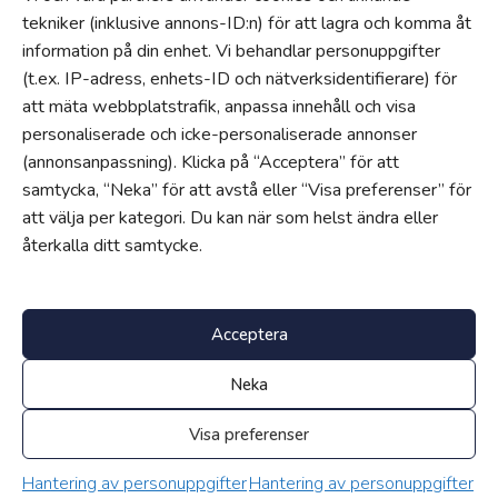
Hantering av personuppgifter och cookies
tekniker (inklusive annons-ID:n) för att lagra och komma åt
information på din enhet. Vi behandlar personuppgifter
Uppförandekod
(t.ex. IP-adress, enhets-ID och nätverksidentifierare) för
Om
att mäta webbplatstrafik, anpassa innehåll och visa
Jobba hos oss
personaliserade och icke-personaliserade annonser
(annonsanpassning). Klicka på “Acceptera” för att
Våra gymnasieskolor
samtycka, “Neka” för att avstå eller “Visa preferenser” för
Nyheter
att välja per kategori. Du kan när som helst ändra eller
En del av Edukatus Alliance
återkalla ditt samtycke.
Progress
Progress är vårt egenutvecklade intranät för lärare, elever och
föräldrar.
Klicka här för att logga in
.
Acceptera
Neka
Jobba hos oss
Våra gymnasieskolor
Edukatus Alliance
Visa preferenser
Nyheter
Hantering av personuppgifter
Hantering av personuppgifter
©
Upphovsrätt 2026 Affärsgymnasiet Alla rättigheter reserverade