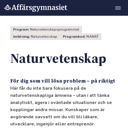
Öppn
Hoppa
navig
till
innehåll
Program:
Naturvetenskapsprogra
mmet
Inriktning:
N
aturvetenskap
Programkod:
NANAT
Naturvetenskap
m"
För dig som vill lösa problem – på riktigt
Här får du inte bara fokusera på de
naturvetenskapliga ämnena – utan i att tänka
analytiskt, agera i oväntade situationer och se
kopplingar andra missar. Kunskaper som är
avgörande oavsett om du vill bli läkare,
utvecklare, ingenjör eller entreprenör.