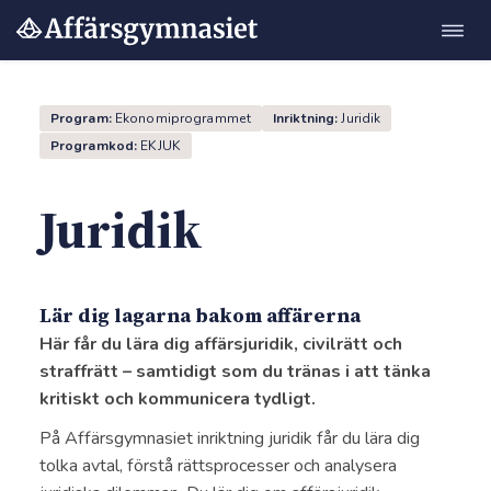
Öppn
Hoppa
navig
till
innehåll
Program:
Ekonomiprogrammet
Inriktning:
Juridik
Programkod:
EK
JUK
Juridik
m"
Lär dig lagarna bakom affärerna
Här får du lära dig affärsjuridik, civilrätt och
straffrätt – samtidigt som du tränas i att tänka
kritiskt och kommunicera tydligt.
På Affärsgymnasiet inriktning juridik får du lära dig
tolka avtal, förstå rättsprocesser och analysera