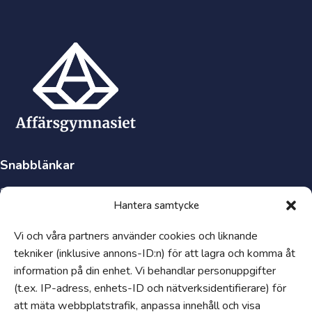
Snabblänkar
Synpunkter och klagomål
Hantera samtycke
Visselblåsartjänst
Tillgänglighetsredogörelse
Vi och våra partners använder cookies och liknande
tekniker (inklusive annons-ID:n) för att lagra och komma åt
Hantering av personuppgifter och cookies
information på din enhet. Vi behandlar personuppgifter
Uppförandekod
(t.ex. IP-adress, enhets-ID och nätverksidentifierare) för
Om
att mäta webbplatstrafik, anpassa innehåll och visa