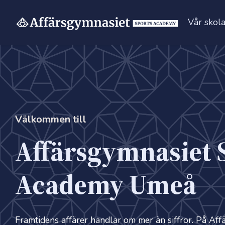
Vår skol
Hoppa
till
innehåll
Välkommen till
Affärsgymnasiet 
Academy Umeå
Framtidens affärer handlar om mer än siffror. På Af