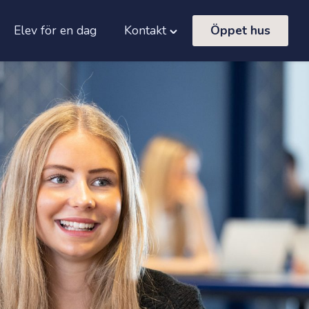
Elev för en dag
Kontakt
Öppet hus
le
Toggle
tter
"Kontakt"
"
menu
u