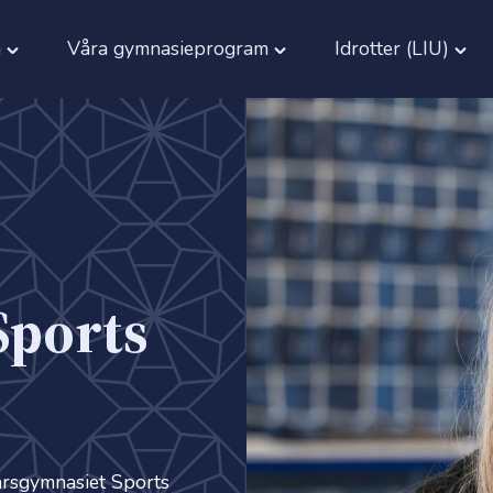
a
Våra gymnasie­program
Idrotter (LIU)
Toggle
Toggle
Togg
"Vår
"Våra
"Idro
skola"
gymnasie­
(LIU)
menu
program"
men
menu
Sports
färsgymnasiet Sports