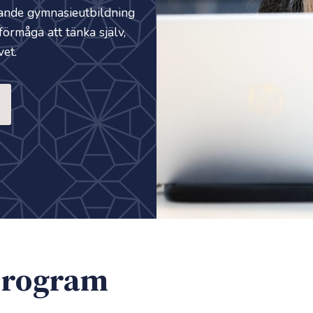
ande gymnasieutbildning
förmåga att tänka själv,
et.
­program