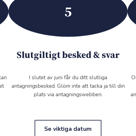
5
Slutgiltigt besked & svar
kan
I slutet av juni får du ditt slutliga
O
et
antagningsbesked. Glöm inte att tacka ja till din
plats via antagningswebben.
an
Se viktiga datum