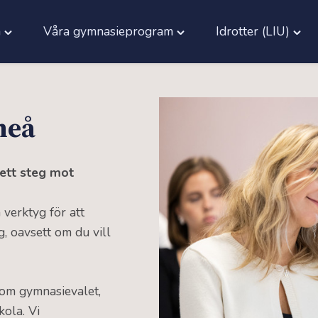
a
Våra gymnasie­program
Idrotter (LIU)
Toggle
Toggle
Togg
"Vår
"Våra
"Idro
skola"
gymnasie­
(LIU)
menu
program"
men
meå
menu
 ett steg mot
 verktyg för att
g, oavsett om du vill
 om gymnasievalet,
kola. Vi