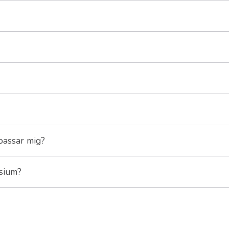
passar mig?
asium?