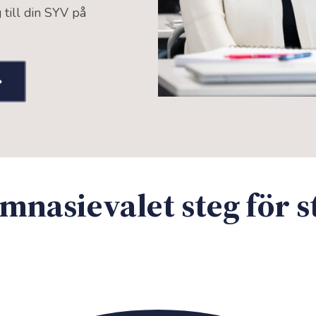
 till din SYV på
mnasievalet steg för s