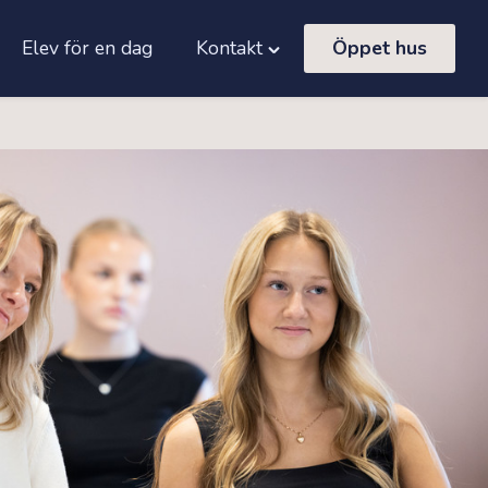
Elev för en dag
Kontakt
Öppet hus
le
Toggle
tter
"Kontakt"
"
menu
u