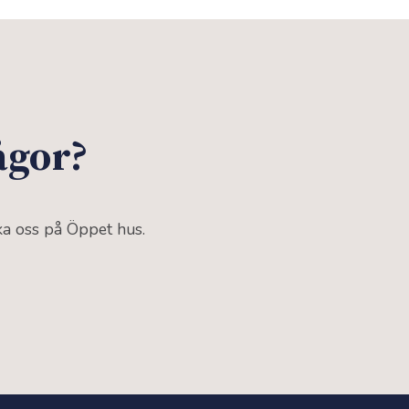
rågor?
öka oss på Öppet hus.