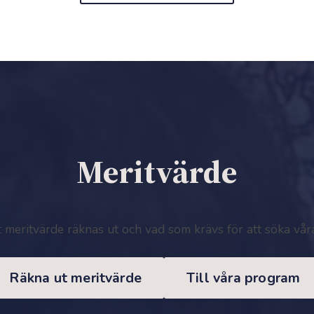
Meritvärde
t meritvärde räknas ut och vad som krävs för att söka vå
Räkna ut meritvärde
Till våra program