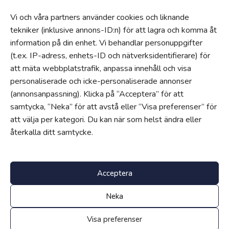
Visselblåsartjänst
Vi och våra partners använder cookies och liknande
Tillgänglighetsredogörelse
tekniker (inklusive annons-ID:n) för att lagra och komma åt
Hantering av personuppgifter och cookies
information på din enhet. Vi behandlar personuppgifter
Uppförandekod
(t.ex. IP-adress, enhets-ID och nätverksidentifierare) för
Om
att mäta webbplatstrafik, anpassa innehåll och visa
personaliserade och icke-personaliserade annonser
Våra skolor
(annonsanpassning). Klicka på “Acceptera” för att
Jobba hos oss
samtycka, “Neka” för att avstå eller “Visa preferenser” för
Edukatus Alliance
att välja per kategori. Du kan när som helst ändra eller
återkalla ditt samtycke.
Progress
Progress är vårt egenutvecklade intranät för lärare, elever och
föräldrar.
Klicka här för att logga in
.
Acceptera
Neka
Visa preferenser
©
Upphovsrätt 2026 Umeå Alla rättigheter reserverade