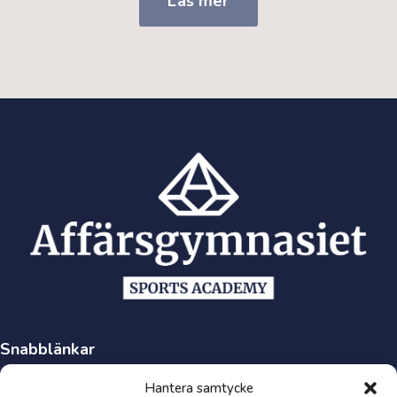
Läs mer
Snabblänkar
Synpunkter och klagomål
Hantera samtycke