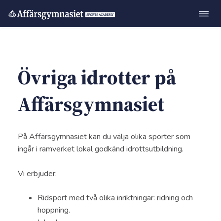
Öppn
Hoppa
navig
till
innehåll
Övriga idrotter på
Affärsgymnasiet
På Affärsgymnasiet kan du välja olika sporter som
ingår i ramverket lokal godkänd idrottsutbildning.
Vi erbjuder:
Ridsport med två olika inriktningar: ridning och
hoppning.