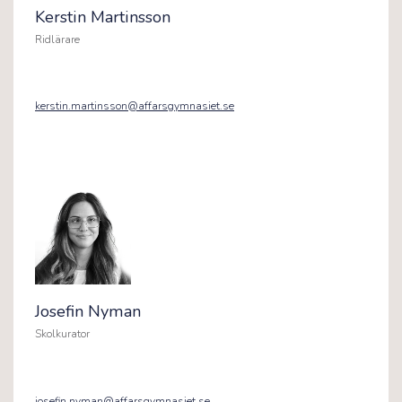
Kerstin Martinsson
Ridlärare
kerstin.martinsson@affarsgymnasiet.se
Josefin Nyman
Skolkurator
josefin.nyman@affarsgymnasiet.se