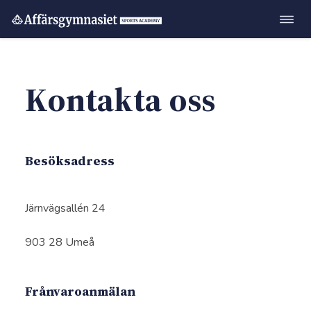
Öppn
Hoppa
navig
till
innehåll
Kontakta oss
Besöksadress
Järnvägsallén 24
903 28 Umeå
Frånvaroanmälan