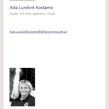
Ada Lundvik Kostamo
Studie- och yrkesvägledare, Lärare
Ada.LundvikKostamo@affarsgymnasiet.se