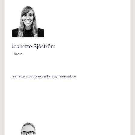
Jeanette Sjöström
Lärare
jeanette.sjostrom@affarsgymnasiet.se