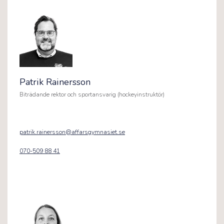
Patrik Rainersson
Biträdande rektor och sportansvarig (hockeyinstruktör)
patrik.rainersson@affarsgymnasiet.se
070-509 88 41