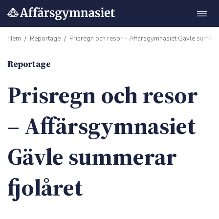
Öppn
Hoppa
navig
till
Hem
Reportage
Prisregn och resor – Affärsgymnasiet Gävle summera
/
/
innehåll
Reportage
Prisregn och resor
m"
– Affärsgymnasiet
Gävle summerar
fjolåret