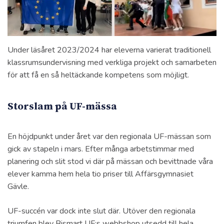
Under läsåret 2023/2024 har eleverna varierat traditionell
klassrumsundervisning med verkliga projekt och samarbeten
för att få en så heltäckande kompetens som möjligt.
Storslam på UF-mässa
En höjdpunkt under året var den regionala UF-mässan som
gick av stapeln i mars. Efter många arbetstimmar med
planering och slit stod vi där på mässan och bevittnade våra
elever kamma hem hela tio priser till Affärsgymnasiet
Gävle.
UF-succén var dock inte slut där. Utöver den regionala
triumfen blev Bismart UF:s webbshop utsedd till hela