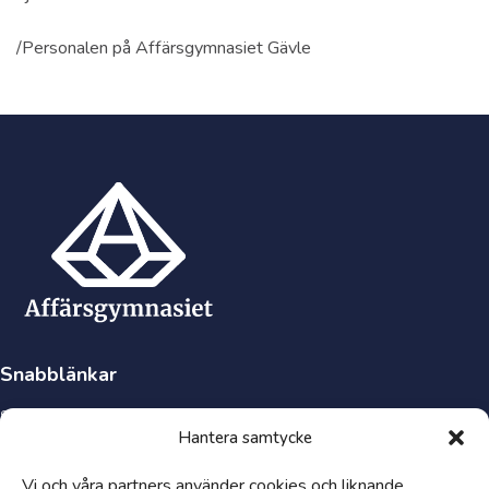
/Personalen på Affärsgymnasiet Gävle
Snabblänkar
Synpunkter och klagomål
Hantera samtycke
Visselblåsartjänst
Tillgänglighetsredogörelse
Vi och våra partners använder cookies och liknande