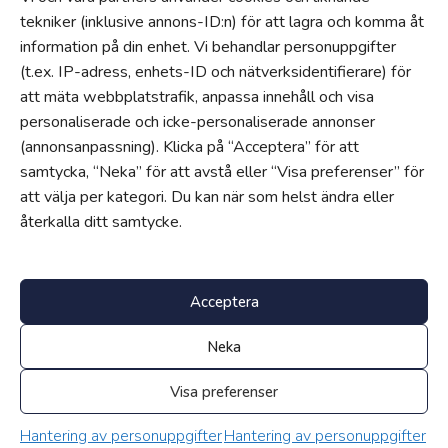
Hantering av personuppgifter och cookies
tekniker (inklusive annons-ID:n) för att lagra och komma åt
information på din enhet. Vi behandlar personuppgifter
Uppförandekod
(t.ex. IP-adress, enhets-ID och nätverksidentifierare) för
Om
att mäta webbplatstrafik, anpassa innehåll och visa
Jobba hos oss
personaliserade och icke-personaliserade annonser
(annonsanpassning). Klicka på “Acceptera” för att
Våra gymnasieskolor
samtycka, “Neka” för att avstå eller “Visa preferenser” för
Nyheter
att välja per kategori. Du kan när som helst ändra eller
En del av Edukatus Alliance
återkalla ditt samtycke.
Progress
Progress är vårt egenutvecklade intranät för lärare, elever och
föräldrar.
Klicka här för att logga in
.
Acceptera
Neka
Jobba hos oss
Våra gymnasieskolor
Edukatus Alliance
Visa preferenser
Nyheter
Hantering av personuppgifter
Hantering av personuppgifter