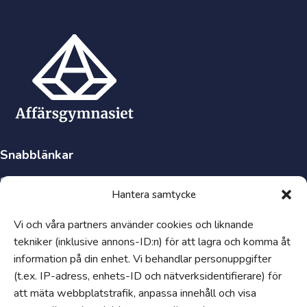
Snabblänkar
Synpunkter och klagomål
Hantera samtycke
Visselblåsartjänst
Tillgänglighetsredogörelse
Vi och våra partners använder cookies och liknande
Hantering av personuppgifter och cookies
tekniker (inklusive annons-ID:n) för att lagra och komma åt
information på din enhet. Vi behandlar personuppgifter
Uppförandekod
(t.ex. IP-adress, enhets-ID och nätverksidentifierare) för
Om
att mäta webbplatstrafik, anpassa innehåll och visa