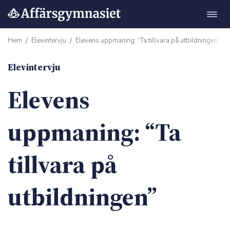
Öppn
Hoppa
navig
till
Hem
Elevintervju
Elevens uppmaning: “Ta tillvara på utbildningen”
/
/
innehåll
Elevintervju
Elevens
m"
uppmaning: “Ta
tillvara på
utbildningen”