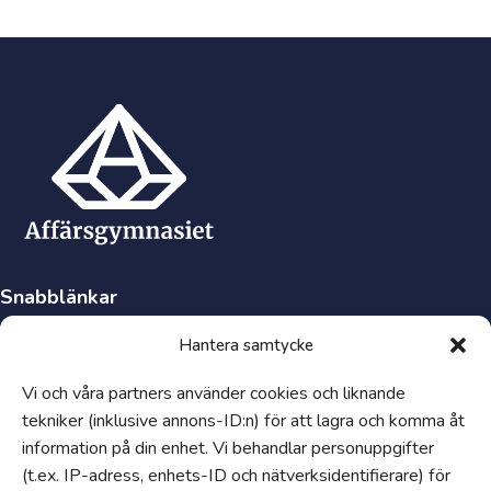
Snabblänkar
Synpunkter och klagomål
Hantera samtycke
Visselblåsartjänst
Vi och våra partners använder cookies och liknande
Tillgänglighetsredogörelse
tekniker (inklusive annons-ID:n) för att lagra och komma åt
Hantering av personuppgifter och cookies
information på din enhet. Vi behandlar personuppgifter
Uppförandekod
(t.ex. IP-adress, enhets-ID och nätverksidentifierare) för