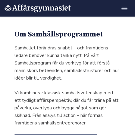
Öppn
Hoppa
navig
till
innehåll
Om Samhälls­programmet
Samhället förändras snabbt – och framtidens
ledare behöver kunna tänka nytt. På vårt
Samhällsprogram får du verktyg för att förstå
människors beteenden, samhällsstrukturer och hur
idéer blir till verklighet.
Vi kombinerar klassisk samhällsvetenskap med
ett tydligt affärsperspektiv, där du får träna på att
påverka, övertyga och bygga något som gör
skillnad. Från analys till action – här formas
framtidens samhällsentreprenörer.