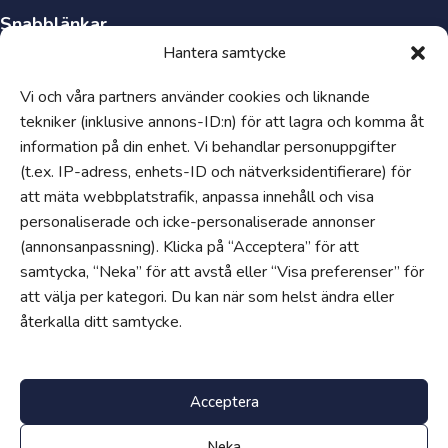
Snabblänkar
Hantera samtycke
Synpunkter och klagomål
Visselblåsartjänst
Vi och våra partners använder cookies och liknande
Tillgänglighetsredogörelse
tekniker (inklusive annons-ID:n) för att lagra och komma åt
Hantering av personuppgifter och cookies
information på din enhet. Vi behandlar personuppgifter
(t.ex. IP-adress, enhets-ID och nätverksidentifierare) för
Uppförandekod
att mäta webbplatstrafik, anpassa innehåll och visa
Om
personaliserade och icke-personaliserade annonser
Våra skolor
(annonsanpassning). Klicka på “Acceptera” för att
Jobba hos oss
samtycka, “Neka” för att avstå eller “Visa preferenser” för
att välja per kategori. Du kan när som helst ändra eller
Edukatus Alliance
återkalla ditt samtycke.
Progress
Progress är vårt egenutvecklade intranät för lärare, elever och
föräldrar.
Klicka här för att logga in
.
Acceptera
Neka