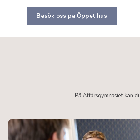
Besök oss på Öppet hus
På Affärsgymnasiet kan du