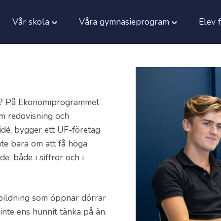
Vår skola
Våra gymnasie­program
Elev 
Toggle
Toggle
"Vår
"Våra
skola"
gymnasie­
menu
program"
menu
tigt? På Ekonomiprogrammet
om redovisning och
idé, bygger ett UF-företag
nte bara om att få höga
e, både i siffror och i
tbildning som öppnar dörrar
inte ens hunnit tänka på än.