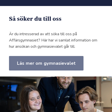
Religionskunskap, nivå 1
50p
Så söker du till oss
Samhällskunskap, nivå 1b
100p
Är du intresserad av att söka till oss på
Affärsgymnasiet? Här har vi samlat information om
Samhällskunskap, nivå 2
100p
hur ansökan och gymnasievalet går till.
Läs mer om gymnasievalet
Svenska eller svenska som andraspråk,
100p
nivå 1
Svenska eller svenska som andraspråk,
100p
nivå 3
Svenska eller svenska som andraspråk,
100p