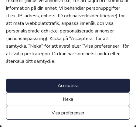
tekniker (inklusive annons-ID:n) för att lagra och komma åt
Visselblåsartjänst
information på din enhet. Vi behandlar personuppgifter
Tillgänglighetsredogörelse
(t.ex. IP-adress, enhets-ID och nätverksidentifierare) för
Hantering av personuppgifter och cookies
att mäta webbplatstrafik, anpassa innehåll och visa
Uppförandekod
personaliserade och icke-personaliserade annonser
Läs vår skoltidning
(annonsanpassning). Klicka på “Acceptera” för att
Om
samtycka, “Neka” för att avstå eller “Visa preferenser” för
att välja per kategori. Du kan när som helst ändra eller
Våra skolor
återkalla ditt samtycke.
Jobba hos oss
Edukatus Alliance
Progress
Acceptera
Progress är vårt egenutvecklade intranät för lärare, elever och
Neka
föräldrar.
Klicka här för att logga in
.
Visa preferenser