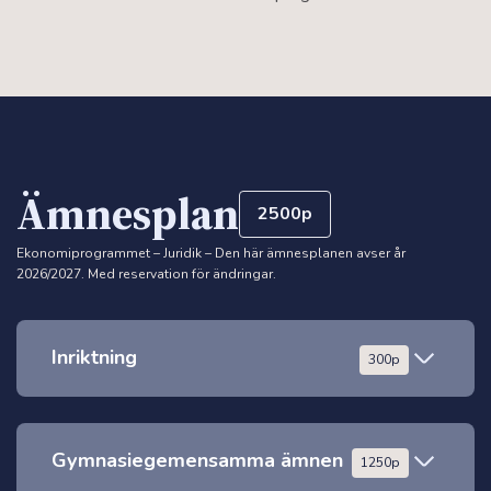
Ämnesplan
2500p
Ekonomiprogrammet – Juridik
–
Den här ämnesplanen avser år
2026/2027. Med reservation för ändringar.
Inriktning
300p
Juridik, nivå 2
100p
Gymnasiegemensamma ämnen
1250p