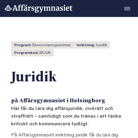
Öppn
Hoppa
navig
till
innehåll
Program:
Ekonomiprogrammet
Inriktning:
Juridik
Programkod:
EK
JUK
Juridik
"
på Affärsgymnasiet i Helsingborg
Här får du lära dig affärsjuridik, civilrätt och
straffrätt – samtidigt som du tränas i att tänka
kritiskt och kommunicera tydligt.
På Affärsgymnasiet inriktning juridik får du lära dig