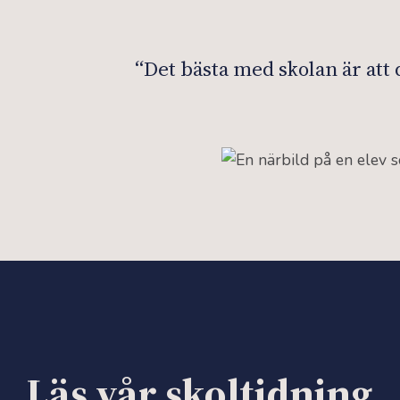
“
Det bästa med skolan är att d
Läs vår skoltidning