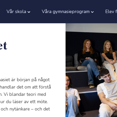
Vår skola
Våra gymnasieprogram
Elev 
Toggle
Toggle
"Vår
"Våra
skola"
gymnasiepro
menu
menu
et
asiet är början på något
handlar det om att förstå
. Vi blandar teori med
ur du läser av ett möte.
 och nytänkare – och det