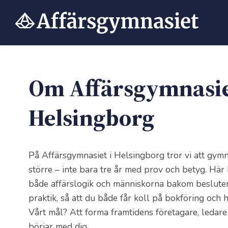
Hoppa
till
innehåll
Om Affärsgymnasi
Helsingborg
På Affärsgymnasiet i Helsingborg tror vi att gymn
större – inte bara tre år med prov och betyg. Här 
både affärslogik och människorna bakom besluten
praktik, så att du både får koll på bokföring och h
Vårt mål? Att forma framtidens företagare, ledare
börjar med dig.