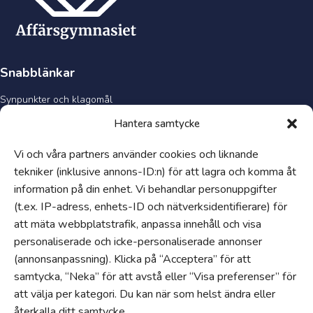
Snabblänkar
Synpunkter och klagomål
Visselblåsartjänst
Hantera samtycke
Tillgänglighetsredogörelse
Vi och våra partners använder cookies och liknande
Hantering av personuppgifter och cookies
tekniker (inklusive annons-ID:n) för att lagra och komma åt
Uppförandekod
information på din enhet. Vi behandlar personuppgifter
Läs vår skoltidning
(t.ex. IP-adress, enhets-ID och nätverksidentifierare) för
Om
att mäta webbplatstrafik, anpassa innehåll och visa
personaliserade och icke-personaliserade annonser
Våra skolor
(annonsanpassning). Klicka på “Acceptera” för att
Jobba hos oss
samtycka, “Neka” för att avstå eller “Visa preferenser” för
Edukatus Alliance
att välja per kategori. Du kan när som helst ändra eller
Progress
återkalla ditt samtycke.