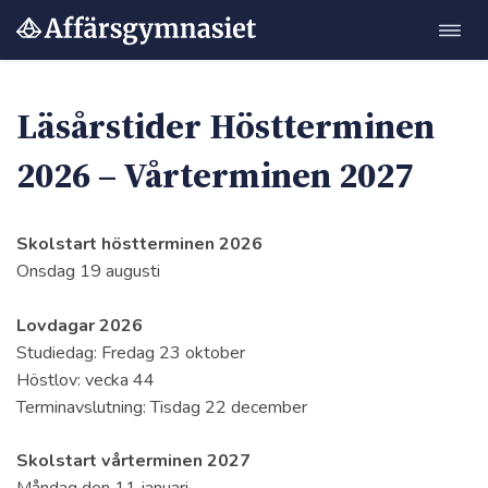
Öppn
Hoppa
navig
till
innehåll
Läsårstider Höstterminen
2026 – Vårterminen 202
7
Skolstart höstterminen 2026
"
Onsdag 19 augusti
Lovdagar 2026
Studiedag: Fredag 23 oktober
Höstlov: vecka 44
Terminavslutning: Tisdag 22 december
Skolstart vårterminen 2027
Måndag den 11 januari