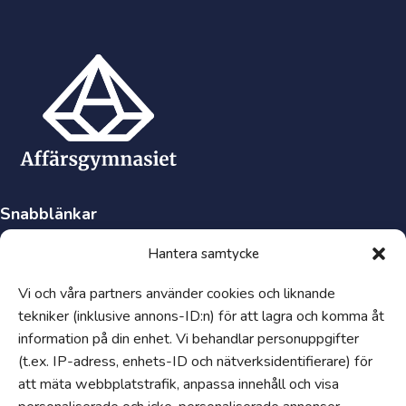
Snabblänkar
Synpunkter och klagomål
Hantera samtycke
Visselblåsartjänst
Vi och våra partners använder cookies och liknande
Tillgänglighetsredogörelse
tekniker (inklusive annons-ID:n) för att lagra och komma åt
Hantering av personuppgifter och cookies
information på din enhet. Vi behandlar personuppgifter
Uppförandekod
(t.ex. IP-adress, enhets-ID och nätverksidentifierare) för
Om
att mäta webbplatstrafik, anpassa innehåll och visa