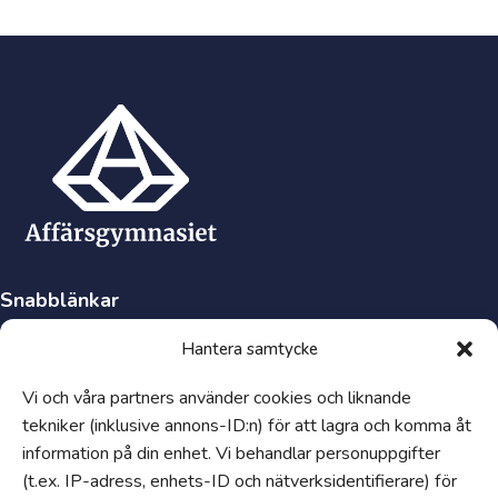
Snabblänkar
Synpunkter och klagomål
Hantera samtycke
Visselblåsartjänst
Vi och våra partners använder cookies och liknande
Tillgänglighetsredogörelse
tekniker (inklusive annons-ID:n) för att lagra och komma åt
Hantering av personuppgifter och cookies
information på din enhet. Vi behandlar personuppgifter
Uppförandekod
(t.ex. IP-adress, enhets-ID och nätverksidentifierare) för