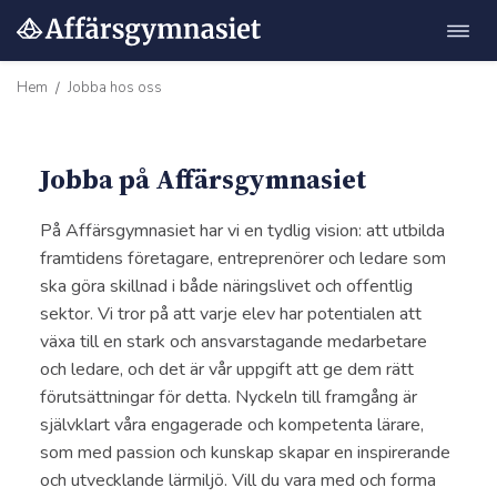
Öppn
Hoppa
navig
till
Hem
Jobba hos oss
/
innehåll
Jobba på Affärsgymnasiet
På Affärsgymnasiet har vi en tydlig vision: att utbilda
framtidens företagare, entreprenörer och ledare som
ska göra skillnad i både näringslivet och offentlig
sektor. Vi tror på att varje elev har potentialen att
växa till en stark och ansvarstagande medarbetare
och ledare, och det är vår uppgift att ge dem rätt
förutsättningar för detta. Nyckeln till framgång är
självklart våra engagerade och kompetenta lärare,
som med passion och kunskap skapar en inspirerande
och utvecklande lärmiljö. Vill du vara med och forma