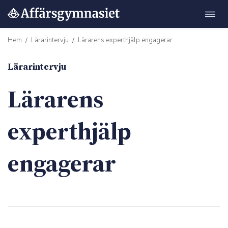
Öppn
Hoppa
navig
till
Hem
Lärarintervju
Lärarens experthjälp engagerar
/
/
innehåll
Lärarintervju
Lärarens
experthjälp
engagerar