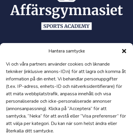
Snabblänkar
Hantera samtycke
Synpunkter och klagomål
Vi och våra partners använder cookies och liknande
Visselblåsartjänst
tekniker (inklusive annons-ID:n) för att lagra och komma åt
Tillgänglighetsredogörelse
information på din enhet. Vi behandlar personuppgifter
Hantering av personuppgifter och cookies
(t.ex. IP-adress, enhets-ID och nätverksidentifierare) för
Uppförandekod
att mäta webbplatstrafik, anpassa innehåll och visa
personaliserade och icke-personaliserade annonser
Om
(annonsanpassning). Klicka på “Acceptera” för att
Jobba hos oss
samtycka, “Neka” för att avstå eller “Visa preferenser” för
Edukatus Alliance
att välja per kategori. Du kan när som helst ändra eller
återkalla ditt samtycke.
Progress